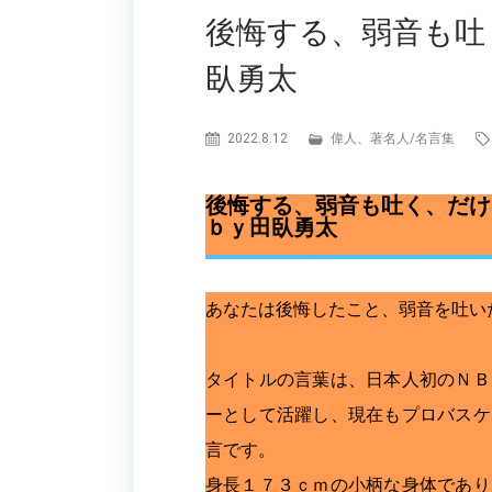
後悔する、弱音も吐
臥勇太
2022.8.12
偉人、著名人
/
名言集
後悔する、弱音も吐く、だけ
ｂｙ田臥勇太
あなたは後悔したこと、弱音を吐い
タイトルの言葉は、日本人初のＮＢ
ーとして活躍し、現在もプロバスケ
言です。
身長１７３ｃｍの小柄な身体であり