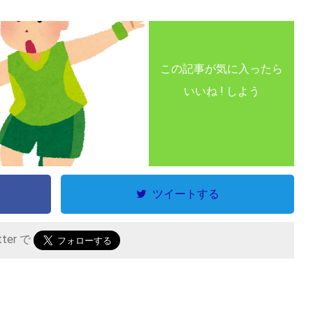
この記事が気に入ったら
いいね ! しよう
ツイートする
tter で