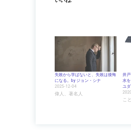
いいね:
失敗から学ばないと、失敗は後悔
井戸
になる。by ジョン・シナ
水を
2025-12-04
ユダ
202
偉人、著名人
こ