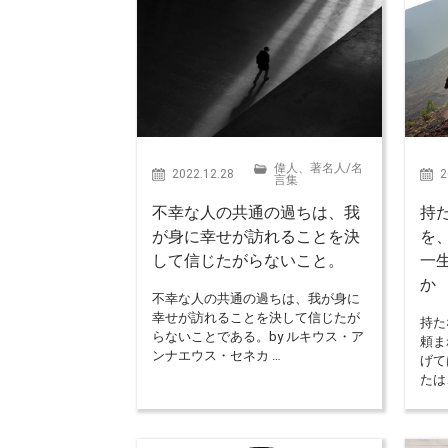
偉人、著名人
/
名
2022.12.28
2
言集
不幸な人の共通の過ちは、我
持
が身に幸せが訪れることを決
を
して信じたがらないこと。
一
か
不幸な人の共通の過ちは、我が身に
幸せが訪れることを決して信じたが
持た
らないことである。by ルキウス・ア
頼ま
ンナエウス・セネカ …
げて
たは