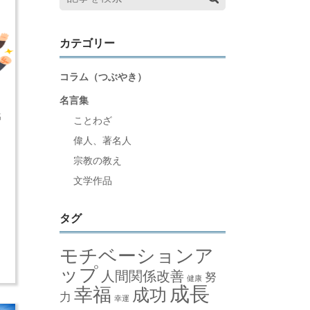
カテゴリー
コラム（つぶやき）
名言集
名
ことわざ
偉人、著名人
理
宗教の教え
る
文学作品
、
タグ
つ
モチベーションア
ップ
人間関係改善
努
健康
成長
幸福
成功
力
幸運