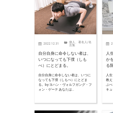
偉人、著名人
/
名
2022.12.31
2
言集
自分自身に命令しない者は、
人
いつになっても下僕（しも
か
べ）にとどまる。
る
自分自身に命令しない者は、いつに
人生
なっても下僕（しもべ）にとどま
教え
る。by ヨハン・ヴォルフガング・フ
ぶべ
ォン・ゲーテ あなたは…
キュ