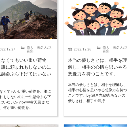
偉人、著名人
/
名
偉人、著名人
/
022.12.27
2022.12.26
言集
言集
たなくてもいい重い荷物
本当の優しさとは、相手を
、誰に頼まれもしないのに
解し、相手の心情を思いや
生懸命ぶら下げてはいない
想像力を持つことです。
本当の優しさとは、相手を理解し
相手の心情を思いやる想像力を持
なくてもいい重い荷物を、誰に
ことです。by 瀬戸内寂聴 あなたの
れもしないのに一生懸命ぶら下
優しさは、相手の気持…
はいないか？by 中村天風 あな
、何か重い荷物を…