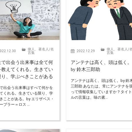
偉人、著名人
/
名
偉人、著名人
/
022.12.30
2022.12.29
言集
言集
生で出会う出来事は全て何
アンテナは高く、頭は低く
を教えてくれる。生きてい
by 鈴木三郎助
限り、学ぶべきことがある
アンテナは高く、頭は低く。by 鈴
三郎助 あなたは、常にアンテナを
で出会う出来事はすべて何かを
って情報収集していますか？タイ
てくれる。生きている限り、学
ルの言葉は、味の素…
きことがある。by エリザベス・
ーブラー＝ロス …