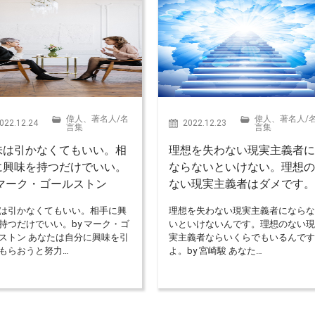
偉人、著名人
/
名
偉人、著名人
/
022.12.24
2022.12.23
言集
言集
味は引かなくてもいい。相
理想を失わない現実主義者
に興味を持つだけでいい。
ならないといけない。理想
 マーク・ゴールストン
ない現実主義者はダメです
は引かなくてもいい。相手に興
理想を失わない現実主義者になら
持つだけでいい。by マーク・ゴ
いといけないんです。理想のない
ストン あなたは自分に興味を引
実主義者ならいくらでもいるんで
もらおうと努力…
よ。by 宮崎駿 あなた…