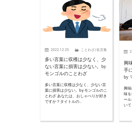
2022.12.25
ことわざ
/
名言集
2
多い言葉に収穫は少なく、少
興
ない言葉に損害は少ない。by
手
モンゴルのことわざ
by
多い言葉に収穫は少なく、少ない言
興味
葉に損害は少ない。by モンゴルのこ
味を
とわざ あなたは、おしゃべりが好き
ール
ですか？タイトルの…
いて