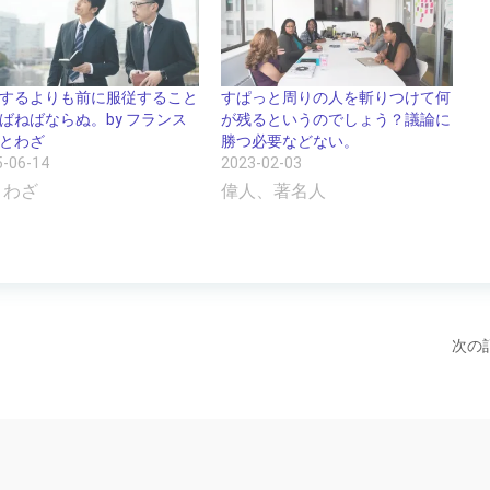
するよりも前に服従すること
すぱっと周りの人を斬りつけて何
ばねばならぬ。by フランス
が残るというのでしょう？議論に
とわざ
勝つ必要などない。
5-06-14
2023-02-03
とわざ
偉人、著名人
次の