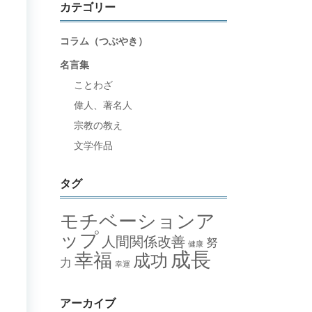
カテゴリー
コラム（つぶやき）
名言集
ことわざ
偉人、著名人
宗教の教え
文学作品
タグ
モチベーションア
ップ
人間関係改善
努
健康
成長
幸福
成功
力
幸運
アーカイブ