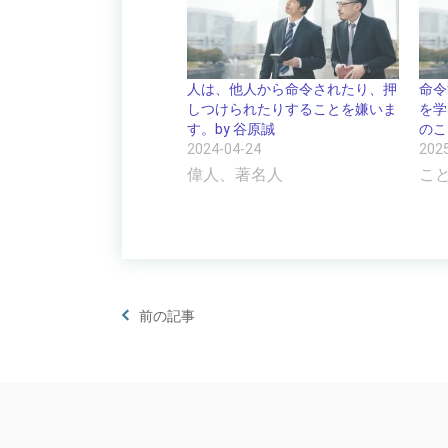
人は、他人から命令されたり、押
命令
しつけられたりすることを嫌いま
を学
す。by 谷原誠
のこ
2024-04-24
202
偉人、著名人
こ
前の記事