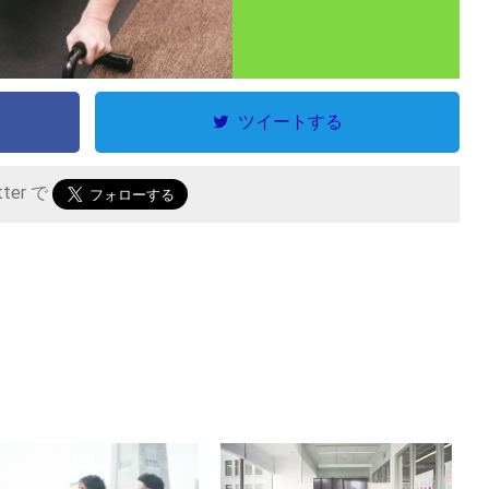
ツイートする
tter で