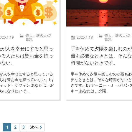
偉人、著名人
/
名
偉人、著名人
/
名
025.1.19
2025.1.18
言集
言集
金が人を幸せにすると思っ
手を休めて夕陽を楽しむの
いる人たちは皆お金を持っ
最も必要なときとは、そん
いない。
時間がないときです。
が人を幸せにすると思っている
手を休めて夕陽を楽しむのが最も
ちは皆お金を持っていない。by
要なときとは、そんな時間がない
ィッド・ゲフィン あなたは、お
きです。by アーニー・Ｊ・ゼリン
ちになりたいで…
キー あなたは、夕陽…
1
2
3
次へ