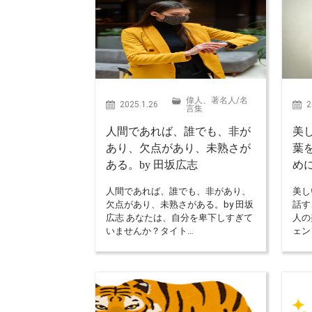
偉人、著名人
/
名
2025.1.26
2
言集
人間であれば、誰でも、非が
美
あり、欠点があり、未熟さが
葉
ある。by 田坂広志
め
人間であれば、誰でも、非があり、
美し
欠点があり、未熟さがある。by 田坂
話す
広志 あなたは、自分を卑下しすぎて
人の
いませんか？タイト…
ェン