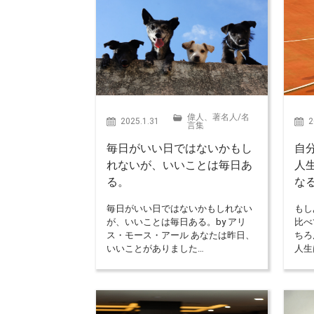
偉人、著名人
/
名
2025.1.31
2
言集
毎日がいい日ではないかもし
自
れないが、いいことは毎日あ
人
る。
な
毎日がいい日ではないかもしれない
もし
が、いいことは毎日ある。by アリ
比べ
ス・モース・アール あなたは昨日、
ちろ
いいことがありました…
人生