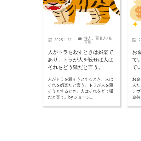
偉人、著名人
/
名
2025.1.23
2
言集
人がトラを殺すときは娯楽で
お
あり、トラが人を殺せば人は
て
それをどう猛だと言う。
て
人がトラを殺そうとするとき、人は
お金
それを娯楽だと言う。トラが人を殺
人た
そうとするとき、人はそれをどう猛
デヴ
だと言う。by ジョージ…
金持