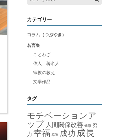
カテゴリー
コラム（つぶやき）
名言集
ことわざ
え
偉人、著名人
る
宗教の教え
文学作品
こ
歩
タグ
モチベーションア
ップ
人間関係改善
努
健康
成長
幸福
成功
力
幸運