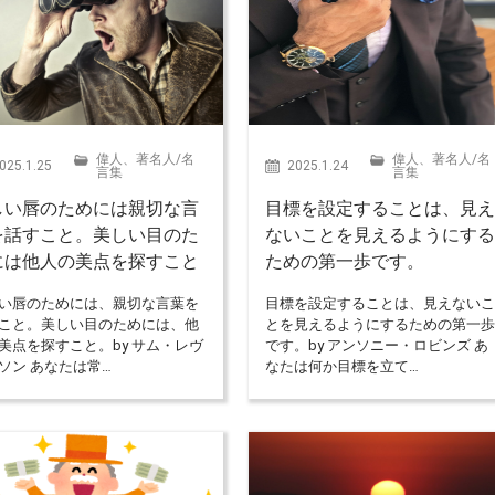
偉人、著名人
/
名
偉人、著名人
/
名
025.1.25
2025.1.24
言集
言集
しい唇のためには親切な言
目標を設定することは、見
を話すこと。美しい目のた
ないことを見えるようにす
には他人の美点を探すこと
ための第一歩です。
い唇のためには、親切な言葉を
目標を設定することは、見えない
こと。美しい目のためには、他
とを見えるようにするための第一
美点を探すこと。by サム・レヴ
です。by アンソニー・ロビンズ あ
ソン あなたは常…
なたは何か目標を立て…