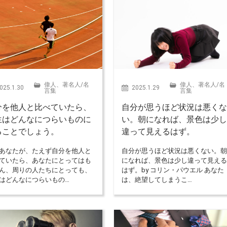
偉人、著名人
/
名
偉人、著名人
/
名
025.1.30
2025.1.29
言集
言集
分を他人と比べていたら、
自分が思うほど状況は悪く
生はどんなにつらいものに
い。朝になれば、景色は少
ることでしょう。
違って見えるはず。
あなたが、たえず自分を他人と
自分が思うほど状況は悪くない。
ていたら、あなたにとってはも
になれば、景色は少し違って見え
ん、周りの人たちにとっても、
はず。by コリン・パウエル あなた
はどんなにつらいもの…
は、絶望してしまうこ…