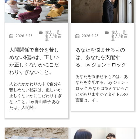
偉人、著
偉人、著
2026.2.26
名人
/
名言
2026.2.25
名人
/
名言
集
集
人間関係で自分を苦し
あなたを悩ませるもの
めない秘訣は、正しい
は、あなたを支配す
か正しくないかにこだ
る。by ジョン・ロック
わりすぎないこと。
あなたを悩ませるものは、あ
なたを支配する。by ジョン・
人とのかかわりの中で自分を
ロック あなたは悩んでいるこ
苦しめない秘訣は、正しいか
とがありますか？タイトルの
正しくないかにこだわりすぎ
言葉は、イ…
ないこと。by 青山華子 あな
たは、人間関…