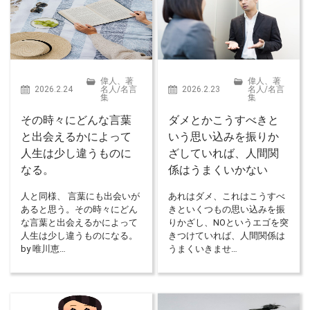
偉人、著
偉人、著
2026.2.24
名人
/
名言
2026.2.23
名人
/
名言
集
集
その時々にどんな言葉
ダメとかこうすべきと
と出会えるかによって
いう思い込みを振りか
人生は少し違うものに
ざしていれば、人間関
なる。
係はうまくいかない
人と同様、 言葉にも出会いが
あれはダメ、これはこうすべ
あると思う。その時々にどん
きといくつもの思い込みを振
な言葉と出会えるかによって
りかざし、NOというエゴを突
人生は少し違うものになる。
きつけていれば、人間関係は
by 唯川恵…
うまくいきませ…