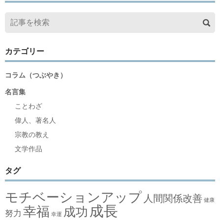
カテゴリー
コラム（つぶやき）
名言集
ことわざ
偉人、著名人
宗教の教え
文学作品
タグ
モチベーションアップ
人間関係改善
健康
成長
幸福
成功
努力
幸運