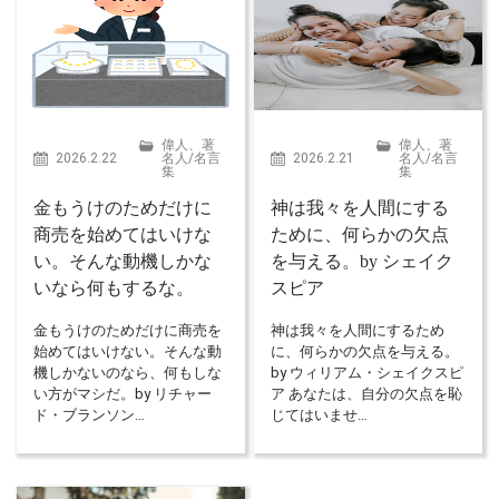
偉人、著
偉人、著
2026.2.22
名人
/
名言
2026.2.21
名人
/
名言
集
集
金もうけのためだけに
神は我々を人間にする
商売を始めてはいけな
ために、何らかの欠点
い。そんな動機しかな
を与える。by シェイク
いなら何もするな。
スピア
金もうけのためだけに商売を
神は我々を人間にするため
始めてはいけない。そんな動
に、何らかの欠点を与える。
機しかないのなら、何もしな
by ウィリアム・シェイクスピ
い方がマシだ。by リチャー
ア あなたは、自分の欠点を恥
ド・ブランソン…
じてはいませ…