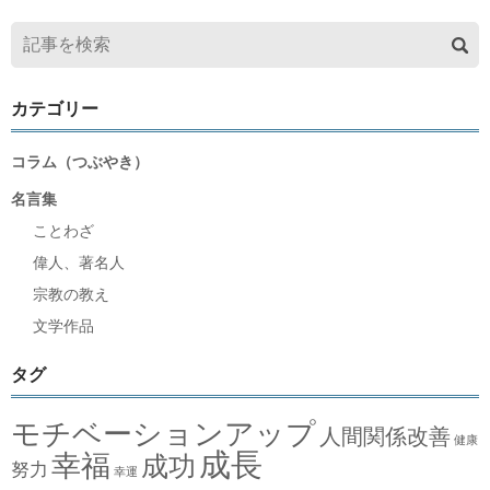
カテゴリー
コラム（つぶやき）
名言集
ことわざ
偉人、著名人
宗教の教え
文学作品
タグ
モチベーションアップ
人間関係改善
健康
成長
幸福
成功
努力
幸運