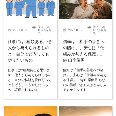
偉人、著
偉人、著
2026.8.05
名人
/
名言
2026.8.02
名人
/
名言
集
集
仕事には2種類ある。他
信頼は「相手の善意へ
人から与えられるもの
の賭け」、安心は「仕
と、自分でどうしても
組みが与える保護」。
やりたいもの。
by 山岸俊男
仕事には2種類あると思いま
信頼は「相手の善意への賭
す。他人から与えられるもの
け」、安心は「仕組みが与え
と、自分で私財を投げ打って
る保護」。by 山岸俊男 あな
でもどうしてもやりたいも
たの信頼できる人はどんな人
の。評価されるのは…
ですか？タイト…