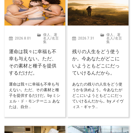
偉人、著
偉人、著
2026.8.01
名人
/
名言
2026.7.31
名人
/
名言
集
集
運命は我々に幸福も不
残りの人生をどう使う
幸も与えない。ただ、
か。今あなたがどこに
その素材と種子を提供
いようともどこにだっ
するだけだ。
ていけるんだから。
運命は我々に幸福も不幸も与
あなたの残りの人生をどう使
えない。ただ、その素材と種
うかを決めよう。今あなたが
子を提供するだけだ。by ミシ
どこにいようともどこにだっ
ェル・ド・モンテーニュ あな
ていけるんだから。by メイヴ
たは、自分…
ィス・ギャラ…