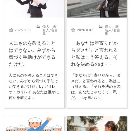
偉人、著
偉人、著
2026.8.08
名人
/
名言
2026.8.07
名人
/
名言
集
集
人にものを教えること
「あなたは年寄りだか
はできない。みずから
らダメだ」と言われる
気づく手助けができる
と私はこう答える。そ
だけだ。
れを決めるのは・・
人にものを教えることはでき
「あなたは年寄りだから、ダ
ない。みずから気づく手助け
メだ」と言われると、私はこ
ができるだけだ。by ガリレ
う答える。「それを決めるの
オ・ガリレイ あなたは誰かに
は、あなたじゃなくて、私
何かを教えよ…
だ。」by ヨハン…