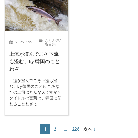
ことわざ
/
2026.7.25
名言集
上流が澄んでこそ下流
も澄む。by 韓国のこと
わざ
上流が澄んでこそ下流も澄
む。by 韓国のことわざ あな
たの上司はどんな人ですか？
タイトルの言葉は、韓国に伝
わることわざで…
1
2
…
228
次へ