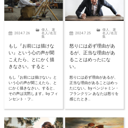
偉人、著
偉人、著
2024.7.26
名人
/
名言
2024.7.25
名人
/
名言
集
集
もし『お前には描けな
怒りには必ず理由があ
い』という心の声が聞
るが、正当な理由があ
こえたら、とにかく描
ることはめったにな
きなさい。すると・
い。
もし『お前には描けない』と
怒りには必ず理由があるが、
いう心の声が聞こえたら、と
正当な理由があることはめっ
にかく描きなさい。すると、
たにない。by ベンジャミン・
その声は沈黙します。by フィ
フランクリン あなたは怒りを
ンセント・フ…
感じたとき…