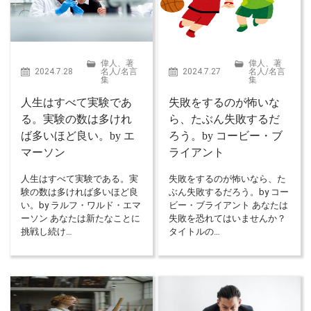
偉人、著
偉人、著
2024.7.28
名人
/
名言
2024.7.27
名人
/
名言
集
集
人生はすべて実験であ
失敗をするのが怖いな
る。実験の数は多けれ
ら、たぶん失敗するだ
ば多いほど良い。by エ
ろう。by コービー・ブ
マーソン
ライアント
人生はすべて実験である。実
失敗をするのが怖いなら、た
験の数は多ければ多いほど良
ぶん失敗するだろう。by コー
い。by ラルフ・ワルド・エマ
ビー・ブライアント あなたは
ーソン あなたは新たなことに
失敗を恐れてはいませんか？
挑戦し続け…
タイトルの…