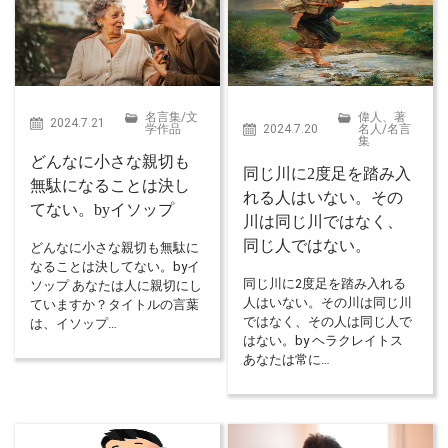
名言集
/
文
偉人、著
2024.7.21
学作品
2024.7.20
名人
/
名言
集
どんなに小さな親切も
同じ川に2度足を踏み入
無駄になることは決し
れる人はいない。その
てない。byイソップ
川は同じ川ではなく、
同じ人ではない。
どんなに小さな親切も無駄に
なることは決してない。byイ
同じ川に2度足を踏み入れる
ソップ あなたは人に親切にし
人はいない。その川は同じ川
ていますか？タイトルの言葉
ではなく、その人は同じ人で
は、イソップ…
はない。by ヘラクレイトス
あなたは常に…