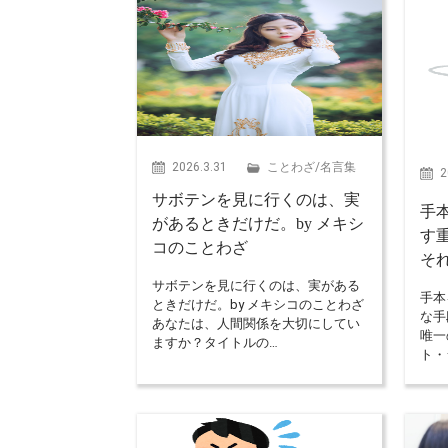
2026.3.31
ことわざ
/
名言集
2
サボテンを見に行くのは、実
手
があるときだけだ。by メキシ
す
コのことわざ
そ
サボテンを見に行くのは、実がある
手本
ときだけだ。by メキシコのことわざ
な手
あなたは、人間関係を大切にしてい
唯一
ますか？タイトルの…
ト・