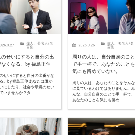
偉人、著名人
/
名
偉人、著名人
/
名
026.3.27
2026.3.26
言集
言集
人のせいにすると自分の出
周りの人は、自分自身のこ
がなくなる。by 福島正伸
で手一杯で、あなたのこと
気にも留めていない。
のせいにすると自分の出番がな
る。by 福島正伸 あなたは誰か
周りの人は、あなたのことをそん
いにしたり、社会や環境のせい
に見ているわけではありません。
ていませんか？タ…
んな、自分自身のことで手一杯で
あなたのことを気にも留め…