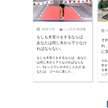
2026.3.25
ことわざ
/
名言集
2
もしも木登りをするならば、
そ
あなたは同じ木から下りなけ
れ
ればならない。
に
もしも木登りをするならば、あなた
それ
は同じ木から下りなければならな
幸せ
い。by シエラレオネのことわざ あ
る者
なたは、ゴールに達した…
ング