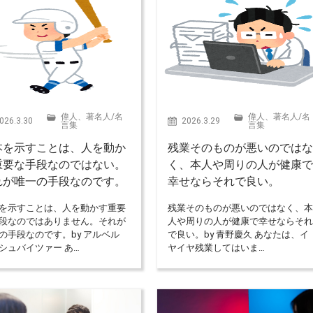
偉人、著名人
/
名
偉人、著名人
/
名
026.3.30
2026.3.29
言集
言集
本を示すことは、人を動か
残業そのものが悪いのでは
重要な手段なのではない。
く、本人や周りの人が健康
れが唯一の手段なのです。
幸せならそれで良い。
を示すことは、人を動かす重要
残業そのものが悪いのではなく、
段なのではありません。それが
人や周りの人が健康で幸せならそ
の手段なのです。by アルベル
で良い。by 青野慶久 あなたは、イ
シュバイツァー あ…
ヤイヤ残業してはいま…