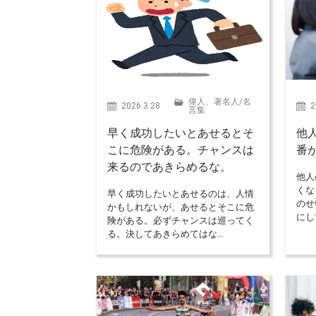
偉人、著名人
/
名
2026.3.28
2
言集
早く成功したいとあせるとそ
他
こに危険がある。チャンスは
番
来るのであきらめるな。
他人
くな
早く成功したいとあせるのは、人情
のせ
かもしれないが、あせるとそこに危
にし
険がある。必ずチャンスは巡ってく
る。決してあきらめてはな…