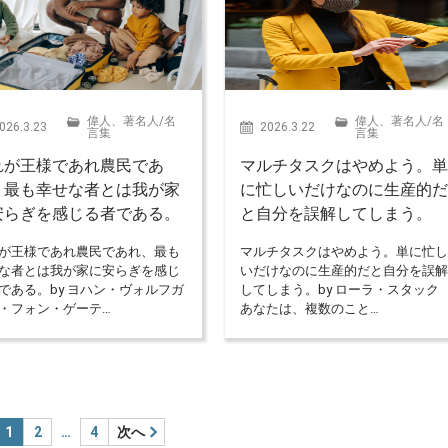
偉人、著名人
/
名
偉人、著名人
/
名
026.3.23
2026.3.22
言集
言集
れが王様であれ農民であ
マルチタスクはやめよう。
、最も幸せな者とは我が家
に忙しいだけなのに生産的
安らぎを感じる者である。
と自分を誤解してしまう。
が王様であれ農民であれ、最も
マルチタスクはやめよう。単に忙
な者とは我が家に安らぎを感じ
いだけなのに生産的だと自分を誤
である。by ヨハン・ヴォルフガ
してしまう。by ローラ・スタック
・フォン・ゲーテ…
あなたは、複数のこと…
1
2
…
4
次へ