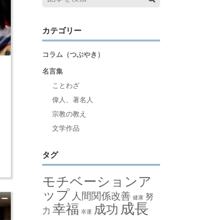
カテゴリー
コラム（つぶやき）
名言集
ことわざ
と
偉人、著名人
を
宗教の教え
文学作品
な
み
、
タグ
モチベーションア
ップ
人間関係改善
努
健康
成長
幸福
成功
力
幸運