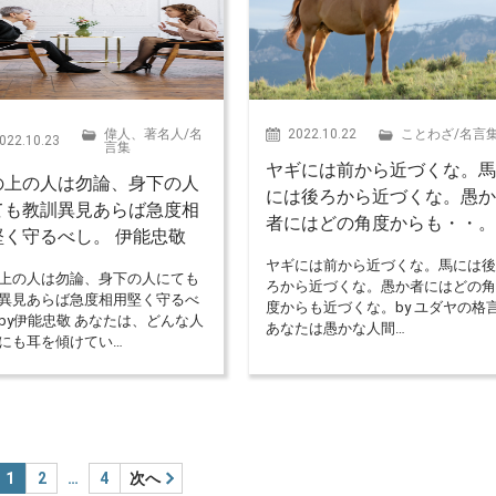
偉人、著名人
/
名
2022.10.22
ことわざ
/
名言
022.10.23
言集
ヤギには前から近づくな。
の上の人は勿論、身下の人
には後ろから近づくな。愚
ても教訓異見あらば急度相
者にはどの角度からも・・
堅く守るべし。 伊能忠敬
ヤギには前から近づくな。馬には
上の人は勿論、身下の人にても
ろから近づくな。愚か者にはどの
異見あらば急度相用堅く守るべ
度からも近づくな。by ユダヤの格
by伊能忠敬 あなたは、どんな人
あなたは愚かな人間…
にも耳を傾けてい…
1
2
…
4
次へ