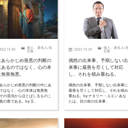
偉人、著名人
/
名
偉人、著名人
/
022.10.30
2022.10.29
言集
言集
はあらかじめ善悪の判断の
偶然の出来事、予期しない
にあるのではなく、心の本
来事に最善を尽くして対応
は無善無悪。
し、それを積み重ねる。
あらかじめ善悪の判断の中にあ
偶然の出来事、予期しない出来事
ではなく、心の本体は無善無
最善を尽くして対応し、それを積
その混沌からほとばしるものこ
重ねる。by ナタリー・ユエン あな
真の善である。by 王…
たは、目の前の出来事…