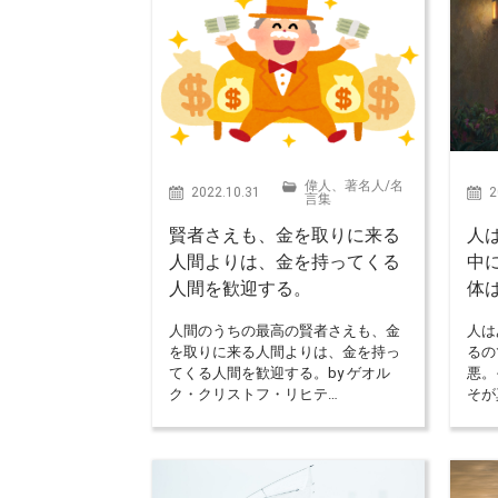
偉人、著名人
/
名
2022.10.31
2
言集
賢者さえも、金を取りに来る
人
人間よりは、金を持ってくる
中
人間を歓迎する。
体
人間のうちの最高の賢者さえも、金
人は
を取りに来る人間よりは、金を持っ
るの
てくる人間を歓迎する。by ゲオル
悪。
ク・クリストフ・リヒテ…
そが