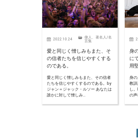
偉人、著名人
/
名
2022.10.24
2
言集
愛と同じく憎しみもまた、そ
身
の信者たちを信じやすくする
に
のである。
用
愛と同じく憎しみもまた、その信者
身の
たちを信じやすくするのである。by
教訓
ジャン＝ジャック・ルソー あなたは
し。
誰かに対して憎しみ…
の声