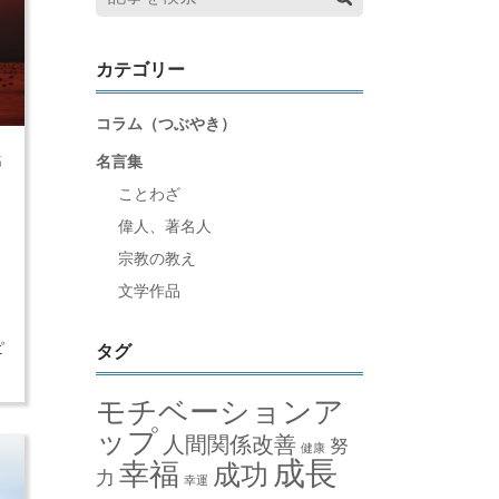
カテゴリー
コラム（つぶやき）
名
名言集
ことわざ
ま
偉人、著名人
点
宗教の教え
も
文学作品
描
え
ピ
タグ
モチベーションア
ップ
人間関係改善
努
健康
成長
幸福
成功
力
幸運