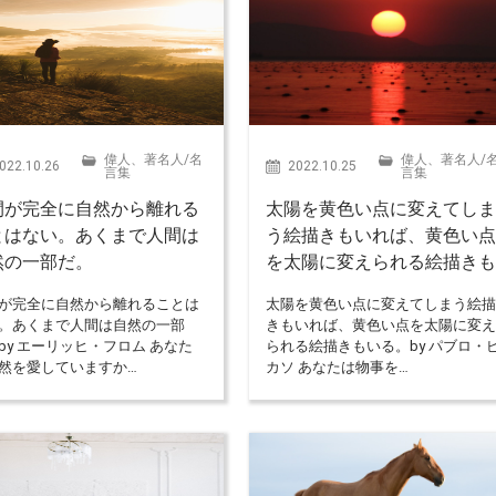
偉人、著名人
/
名
偉人、著名人
/
022.10.26
2022.10.25
言集
言集
間が完全に自然から離れる
太陽を黄色い点に変えてし
とはない。あくまで人間は
う絵描きもいれば、黄色い
然の一部だ。
を太陽に変えられる絵描き
が完全に自然から離れることは
太陽を黄色い点に変えてしまう絵
。あくまで人間は自然の一部
きもいれば、黄色い点を太陽に変
by エーリッヒ・フロム あなた
られる絵描きもいる。by パブロ・
然を愛していますか…
カソ あなたは物事を…