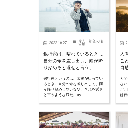
偉人、著名人
/
名
2022.10.27
2
言集
銀行家は、晴れているときに
人
自分の傘を差し出し、雨が降
こ
り始めると返せと言う。
自
銀行家というのは、太陽が照ってい
人間
るときに自分の傘を差し出して、雨
ない
が降り始めるやいなや、それを返せ
だ。
と言うような奴だ。by …
は自