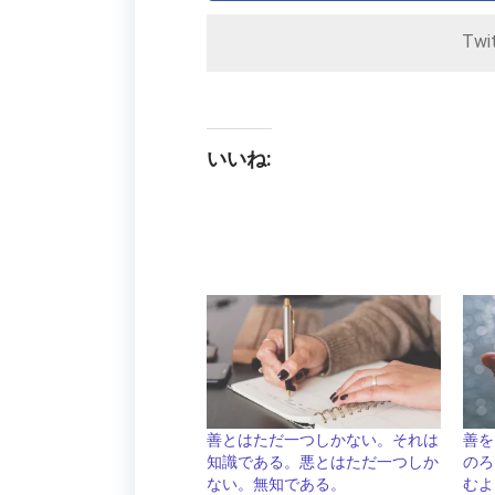
Twi
いいね:
善とはただ一つしかない。それは
善を
知識である。悪とはただ一つしか
のろ
ない。無知である。
むよ