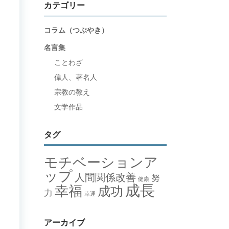
カテゴリー
コラム（つぶやき）
名言集
ことわざ
偉人、著名人
宗教の教え
文学作品
タグ
モチベーションア
ップ
人間関係改善
努
健康
成長
幸福
成功
力
幸運
アーカイブ