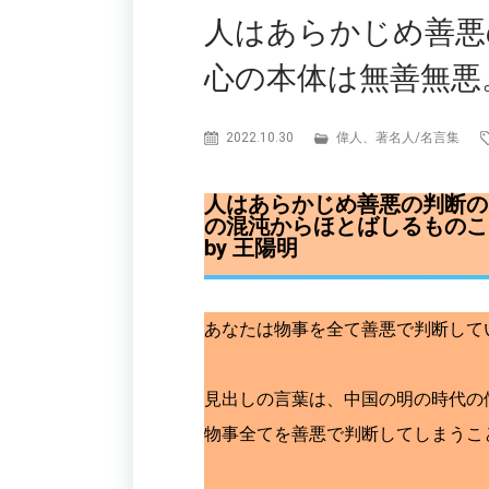
人はあらかじめ善悪
心の本体は無善無悪
2022.10.30
偉人、著名人
/
名言集
人はあらかじめ善悪の判断の
の混沌からほとばしるものこ
by 王陽明
あなたは物事を全て善悪で判断して
見出しの言葉は、中国の明の時代の
物事全てを善悪で判断してしまうこ