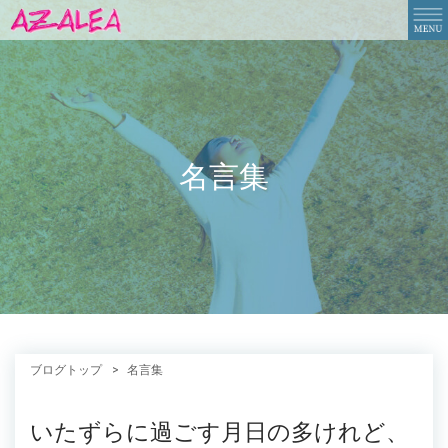
名言集
ブログトップ
名言集
いたずらに過ごす月日の多けれど、