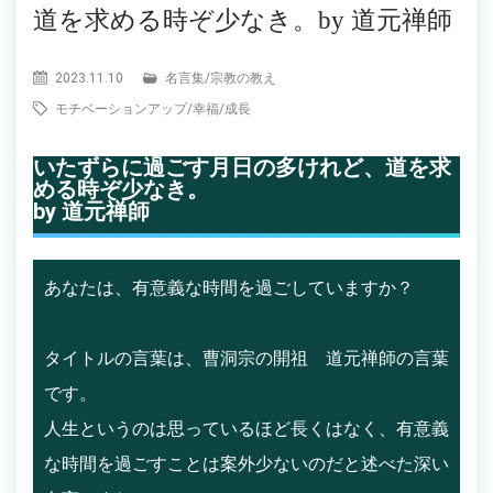
道を求める時ぞ少なき。by 道元禅師
2023.11.10
名言集
/
宗教の教え
モチベーションアップ
/
幸福
/
成長
いたずらに過ごす月日の多けれど、道を求
める時ぞ少なき。
by 道元禅師
あなたは、有意義な時間を過ごしていますか？
タイトルの言葉は、曹洞宗の開祖 道元禅師の言葉
です。
人生というのは思っているほど長くはなく、有意義
な時間を過ごすことは案外少ないのだと述べた深い