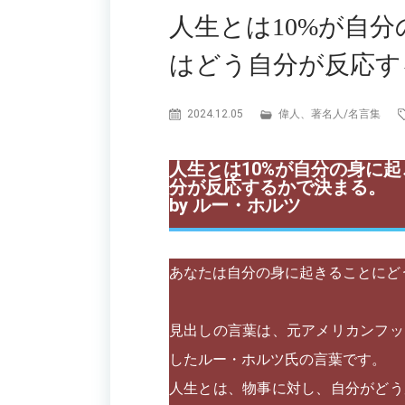
人生とは10%が自分
はどう自分が反応す
2024.12.05
偉人、著名人
/
名言集
人生とは10%が自分の身に
分が反応するかで決まる。
by ルー・ホルツ
あなたは自分の身に起きることにど
見出しの言葉は、元アメリカンフッ
したルー・ホルツ氏の言葉です。
人生とは、物事に対し、自分がどう