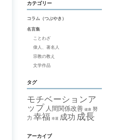
カテゴリー
コラム（つぶやき）
名言集
ことわざ
偉人、著名人
宗教の教え
文学作品
タグ
モチベーションア
ップ
人間関係改善
努
健康
成長
幸福
成功
力
幸運
アーカイブ