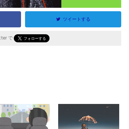
ツイートする
tter で