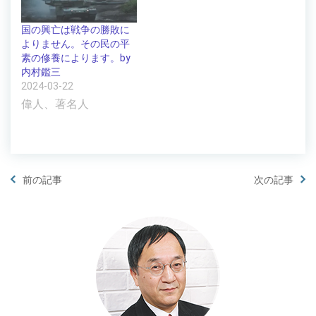
国の興亡は戦争の勝敗に
よりません。その民の平
素の修養によります。by
内村鑑三
2024-03-22
偉人、著名人
前の記事
次の記事