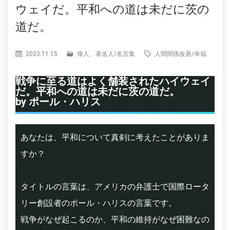
ウェイだ。平和への道は未だに茨の
道だ。
2023.11.15
偉人、著名人
/
名言集
人間関係改善
/
幸福
戦争に至る道はよく舗装されたハイウェイ
だ。平和への道は未だに茨の道だ。
by ポール・ハリス
あなたは、平和について真剣に考えたことがありま
すか？
タイトルの言葉は、アメリカの弁護士で国際ロータ
リー創設者のポール・ハリスの言葉です。
戦争がなぜ起こるのか、平和の維持がなぜ困難なの