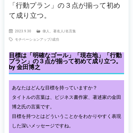
「行動プラン」の３点が揃って初め
て成り立つ。
2023.9.30
偉人、著名人
/
名言集
モチベーションアップ
/
成功
目標は「明確なゴール」「現在地」「行動
プラン」の３点が揃って初めて成り立つ。
by 金田博之
あなたはどんな目標を持っていますか？
タイトルの言葉は、ビジネス書作家、著述家の金田
博之氏の言葉です。
目標を持つとはどういうことかをわかりやすく表現
した深いメッセージですね。