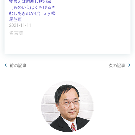
物言えば唇寒し秋の風
（ものいえばくちびるさ
むしあきのかぜ）ｂｙ松
尾芭蕉
2021-11-11
名言集
前の記事
次の記事