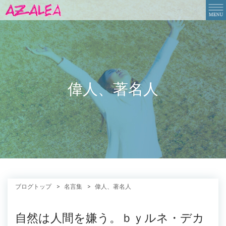
偉人、著名人
ブログトップ
名言集
偉人、著名人
自然は人間を嫌う。ｂｙルネ・デカ