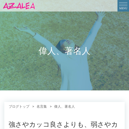
偉人、著名人
ブログトップ
名言集
偉人、著名人
強さやカッコ良さよりも、弱さやカ