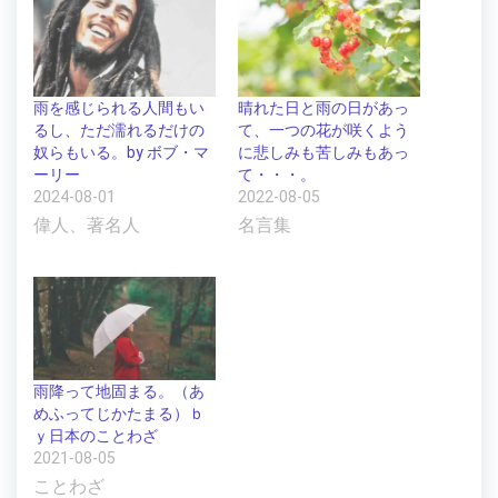
雨を感じられる人間もい
晴れた日と雨の日があっ
るし、ただ濡れるだけの
て、一つの花が咲くよう
奴らもいる。by ボブ・マ
に悲しみも苦しみもあっ
ーリー
て・・・。
2024-08-01
2022-08-05
偉人、著名人
名言集
雨降って地固まる。（あ
めふってじかたまる）ｂ
ｙ日本のことわざ
2021-08-05
ことわざ