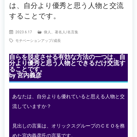
は、自分より優秀と思う人物と交流
することです。
2023.6.17
偉人、著名人
/
名言集
モチベーションアップ
/
成長
自らを脱皮させる有効な方法の一つは、自
分より優秀と思う人物とできるだけ交流す
ることです。
by 宮内義彦
あなたは、自分よりも優れていると思える人物と交
流していますか？
見出しの言葉は、オリックスグループのＣＥＯを務
めた宮内義彦氏の言葉です。