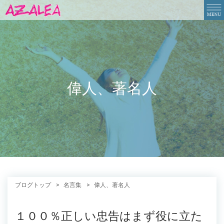
偉人、著名人
ブログトップ
名言集
偉人、著名人
１００％正しい忠告はまず役に立た