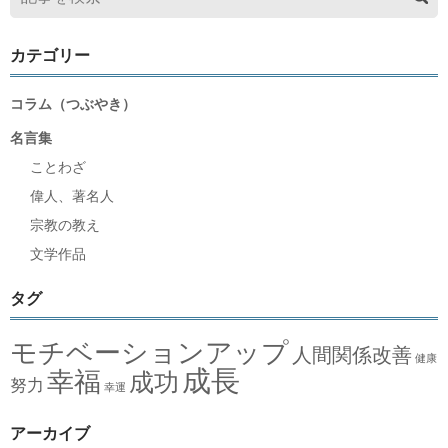
カテゴリー
コラム（つぶやき）
名言集
ことわざ
偉人、著名人
宗教の教え
文学作品
タグ
モチベーションアップ
人間関係改善
健康
成長
幸福
成功
努力
幸運
アーカイブ