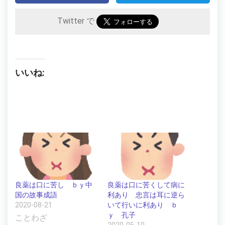
Twitter で
いいね:
良薬は口に苦し ｂｙ中
良薬は口に苦くして病に
国の故事成語
利あり 忠言は耳に逆ら
2020-08-21
いて行いに利あり ｂ
ｙ 孔子
ことわざ
2020-05-10