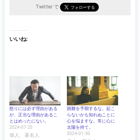
Twitter で
いいね:
怒りには必ず理由がある
困難を予期するな。起こ
が、正当な理由があるこ
らないかも知れぬことに
とはめったにない。
心を悩ますな。常に心に
2024-07-25
太陽を持て。
2024-01-30
偉人、著名人