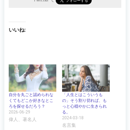
Twitter で
いいね:
自分を丸ごと認められな
「人生とはこういうも
くてもどこか好きなとこ
の」そう割り切れば、も
ろを探せるだろう？
っと心穏やかに生きられ
2026-06-29
る。
2024-03-18
偉人、著名人
名言集