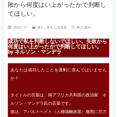
敗から何度はい上がったかで判断し
てほしい。
2025.7.17
偉人、著名人
/
名言集
努力
/
成功
成功で私を判断しないでほしい。失敗から
何度はい上がったかで判断してほしい。
by ネルソン・マンデラ
あなたは成功したことを過剰に喜んではいません
か？
タイトルの言葉は、南アフリカ共和国の政治家 ネ
ルソン・マンデラ氏の言葉です。
彼は、アパルトヘイト（人種隔離政策）撤廃に尽力