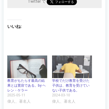
Twitter で
いいね:
教育がもたらす最高の結
学校でだけ教育を受けた
果とは寛容である。by ヘ
子供は、教育を受けてい
レン・ケラー
ない子供である。
2025-05-11
2024-03-10
偉人、著名人
偉人、著名人