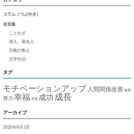
コラム（つぶやき）
名言集
ことわざ
偉人、著名人
宗教の教え
文学作品
タグ
モチベーションアップ
人間関係改善
健康
成長
幸福
成功
努力
幸運
アーカイブ
2026年8月
(3)