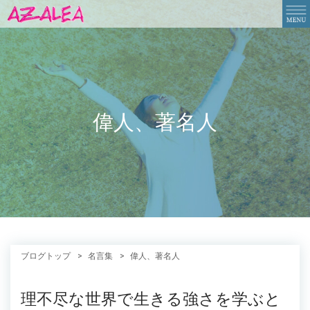
偉人、著名人
ブログトップ
名言集
偉人、著名人
理不尽な世界で生きる強さを学ぶと