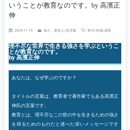
いうことが教育なのです。by 高濱正
伸
2024.11.14
偉人、著名人
/
名言集
努力
/
幸福
/
成長
理不尽な世界で生きる強さを学ぶというこ
とが教育なのです。
by 高濱正伸
あなたは、なぜ学ぶのですか？
タイトルの言葉は、教育者で著作家でもある高濱正
伸氏の言葉です。
教育とは、理不尽なこの世の中を生きるための強さ
を得るためのものだと述べた深いメッセージです