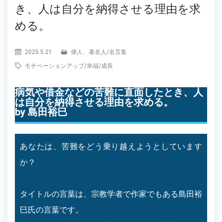
き、人は自分を納得させる理由を求
める。
2025.5.21
偉人、著名人
/
名言集
モチベーションアップ
/
幸福
/
成長
病気や借金などの苦難に直面したとき、人
は自分を納得させる理由を求める。
by 島田裕巳
あなたは、苦難をどう乗り越えようとしています
か？
タイトルの言葉は、宗教学者で作家でもある島田裕
巳氏の言葉です。