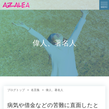
偉人、著名人
ブログトップ
名言集
偉人、著名人
病気や借金などの苦難に直面したと