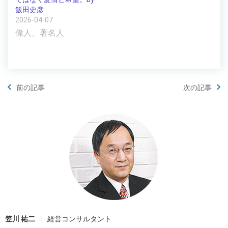
飯田史彦
2026-04-07
偉人、著名人
前の記事
次の記事
笠川 祐二
経営コンサルタント