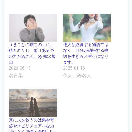
うきことの猶この上に、
他人が納得する物語では
積もれかし、限りある身
なく、自分が納得する物
の力ためさん。by 熊沢蕃
語を生きると幸せになり
山
ます。
2026-06-19
2025-01-16
名言集
偉人、著名人
真に人を救うのは薬や奇
跡やスピリチュアルな力
ではなく愛情と希望。by