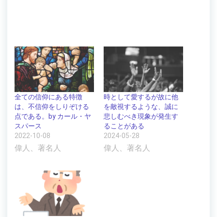
全ての信仰にある特徴
時として愛するが故に他
は、不信仰をしりぞける
を敵視するような、誠に
点である。by カール・ヤ
悲しむべき現象が発生す
スパース
ることがある
2022-10-08
2024-05-28
偉人、著名人
偉人、著名人