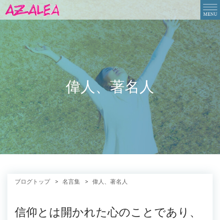
偉人、著名人
ブログトップ
名言集
偉人、著名人
信仰とは開かれた心のことであり、