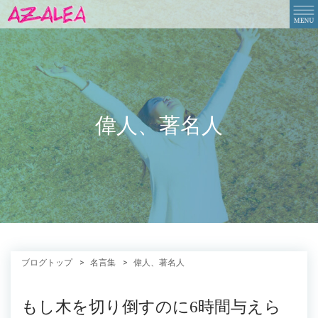
偉人、著名人
ブログトップ
名言集
偉人、著名人
もし木を切り倒すのに6時間与えら