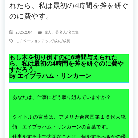
れたら、私は最初の4時間を斧を研ぐ
のに費やす。
2025.2.04
偉人、著名人
/
名言集
モチベーションアップ
/
成功
/
成長
もし木を切り倒すのに6時間与えられた
ら、私は最初の4時間を斧を研ぐのに費や
すだろう。
by エイブラハム・リンカーン
あなたは、仕事にどう取り組んでいますか？
タイトルの言葉は、アメリカ合衆国第１６代大統
領 エイブラハム・リンカーンの言葉です。
仕事をする上で大切なことは、何をするべきかの優