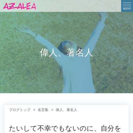
偉人、著名人
ブログトップ
名言集
偉人、著名人
たいして不幸でもないのに、自分を