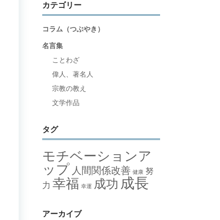
カテゴリー
コラム（つぶやき）
名言集
ことわざ
偉人、著名人
宗教の教え
文学作品
タグ
モチベーションア
ップ
人間関係改善
努
健康
成長
幸福
成功
力
幸運
アーカイブ