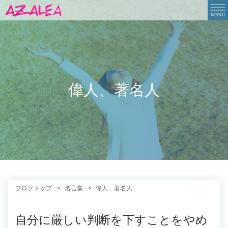
偉人、著名人
ブログトップ
名言集
偉人、著名人
自分に厳しい判断を下すことをやめ