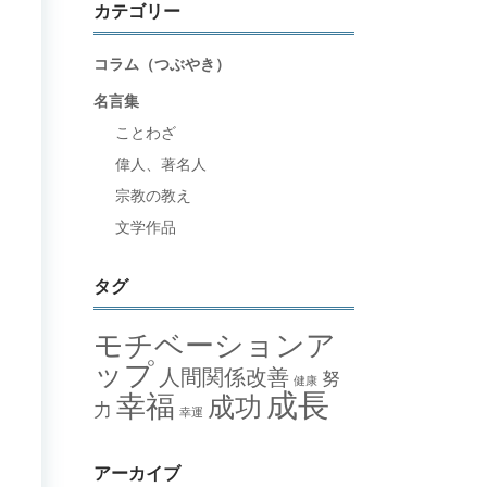
カテゴリー
コラム（つぶやき）
名言集
ことわざ
偉人、著名人
宗教の教え
文学作品
タグ
モチベーションア
ップ
人間関係改善
努
健康
成長
幸福
成功
力
幸運
アーカイブ