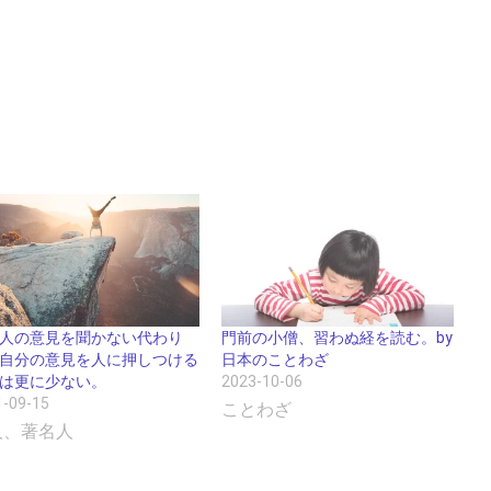
人の意見を聞かない代わり
門前の小僧、習わぬ経を読む。by
自分の意見を人に押しつける
日本のことわざ
は更に少ない。
2023-10-06
1-09-15
ことわざ
人、著名人