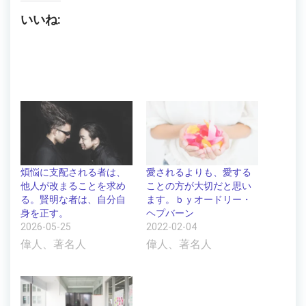
いいね:
煩悩に支配される者は、
愛されるよりも、愛する
他人が改まることを求め
ことの方が大切だと思い
る。賢明な者は、自分自
ます。ｂｙオードリー・
身を正す。
ヘプバーン
2026-05-25
2022-02-04
偉人、著名人
偉人、著名人