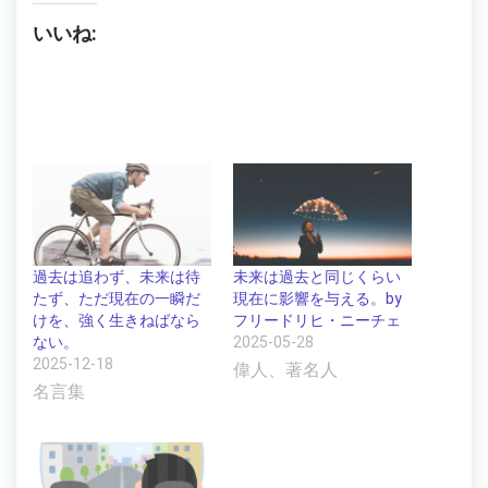
いいね:
過去は追わず、未来は待
未来は過去と同じくらい
たず、ただ現在の一瞬だ
現在に影響を与える。by
けを、強く生きねばなら
フリードリヒ・ニーチェ
ない。
2025-05-28
2025-12-18
偉人、著名人
名言集