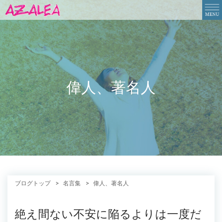
偉人、著名人
ブログトップ
名言集
偉人、著名人
絶え間ない不安に陥るよりは一度だ