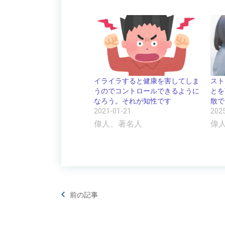
イライラすると健康を害してしま
スト
うのでコントロールできるように
とを
なろう。それが知性です
散で
2021-01-21
202
偉人、著名人
偉
前の記事