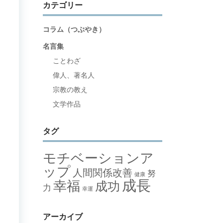
カテゴリー
コラム（つぶやき）
名言集
ことわざ
偉人、著名人
宗教の教え
文学作品
タグ
モチベーションア
ップ
人間関係改善
努
健康
成長
幸福
成功
力
幸運
アーカイブ