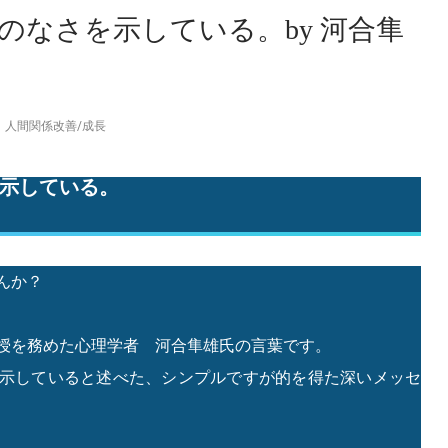
のなさを示している。by 河合隼
人間関係改善
/
成長
示している。
んか？
授を務めた心理学者 河合隼雄氏の言葉です。
示していると述べた、シンプルですが的を得た深いメッセ