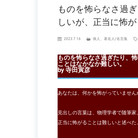
ものを怖らなさ過ぎ
しいが、正当に怖が
2023.7.16
偉人、著名人
/
名言集
ものを怖らなさ過ぎたり、怖
ことはなかなか難しい。
by 寺田寅彦
あなたは、何かを怖がっていません
見出しの言葉は、物理学者で随筆家
正当に怖がることは難しいと述べた