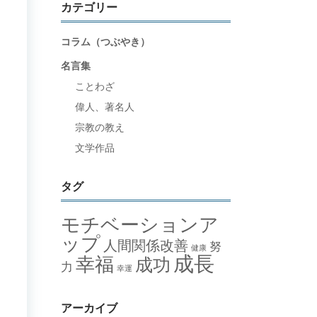
カテゴリー
コラム（つぶやき）
名言集
ことわざ
偉人、著名人
宗教の教え
文学作品
タグ
モチベーションア
ップ
人間関係改善
努
健康
成長
幸福
成功
力
幸運
アーカイブ