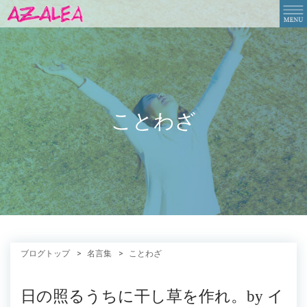
ことわざ
ブログトップ
名言集
ことわざ
日の照るうちに干し草を作れ。by イ