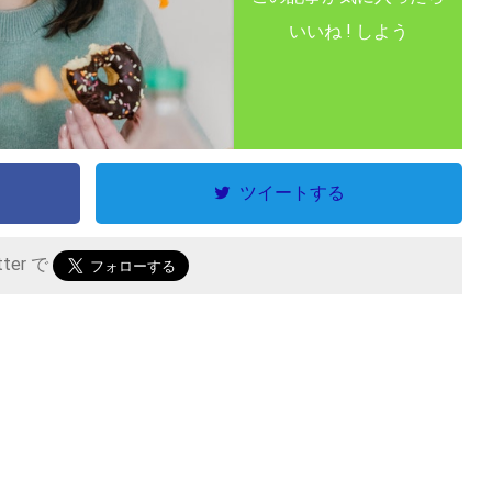
いいね ! しよう
ツイートする
tter で