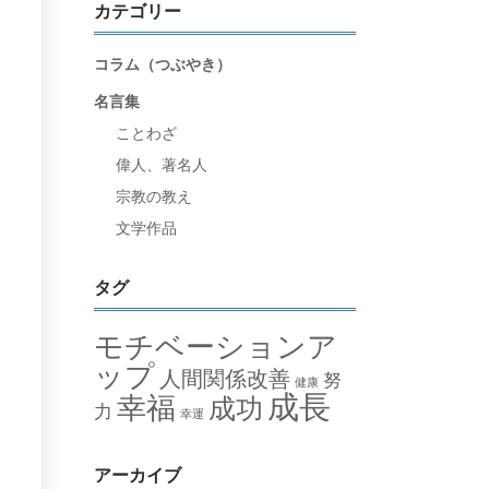
カテゴリー
コラム（つぶやき）
名言集
ことわざ
偉人、著名人
宗教の教え
文学作品
タグ
モチベーションア
ップ
人間関係改善
努
健康
成長
幸福
成功
力
幸運
アーカイブ