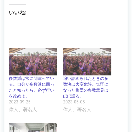
いいね:
多数派は常に間違ってい
追い詰められたときの多
る。自分が多数派に回っ
数決は大変危険。気弱に
たと知ったら、必ず行い
なった集団の多数意見は
を改めよ。
ほぼ誤る。
2023-09-25
2023-05-05
偉人、著名人
偉人、著名人