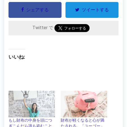
シェアする
ツイートする
Twitter で
いいね:
もし財布の中身を頭につ
財布が軽くなると心が満
ぎこんだら誰も盗むこと
たされる。「ユーゴー」