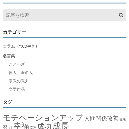
カテゴリー
コラム（つぶやき）
名言集
ことわざ
偉人、著名人
宗教の教え
文学作品
タグ
モチベーションアップ
人間関係改善
健康
成長
幸福
成功
努力
幸運