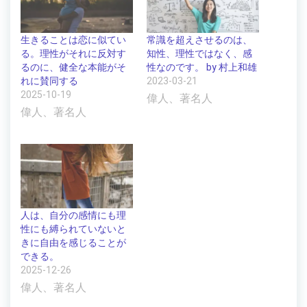
生きることは恋に似てい
常識を超えさせるのは、
る。理性がそれに反対す
知性、理性ではなく、感
るのに、健全な本能がそ
性なのです。 by 村上和雄
れに賛同する
2023-03-21
2025-10-19
偉人、著名人
偉人、著名人
人は、自分の感情にも理
性にも縛られていないと
きに自由を感じることが
できる。
2025-12-26
偉人、著名人