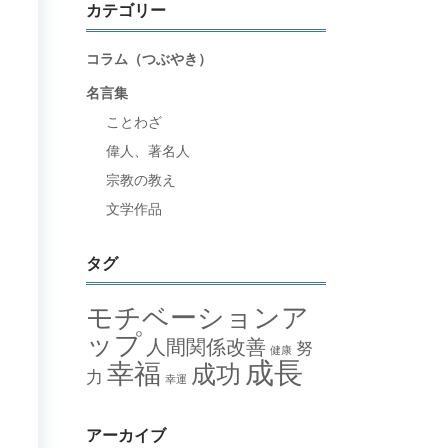
カテゴリー
コラム（つぶやき）
名言集
ことわざ
偉人、著名人
宗教の教え
文学作品
タグ
モチベーションア
ップ
人間関係改善
努
健康
成長
幸福
成功
力
幸運
アーカイブ