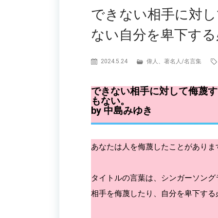
できない相手に対し
ない自分を卑下する
2024.5.24
偉人、著名人
/
名言集
できない相手に対して侮蔑す
もない。
by 中島みゆき
あなたは人を侮蔑したことがありま
タイトルの言葉は、シンガーソング
相手を侮蔑したり、自分を卑下する