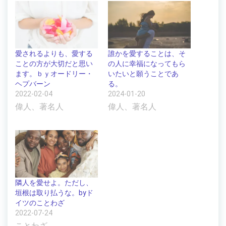
愛されるよりも、愛する
誰かを愛することは、そ
ことの方が大切だと思い
の人に幸福になってもら
ます。ｂｙオードリー・
いたいと願うことであ
ヘプバーン
る。
2022-02-04
2024-01-20
偉人、著名人
偉人、著名人
隣人を愛せよ。ただし、
垣根は取り払うな。byド
イツのことわざ
2022-07-24
ことわざ