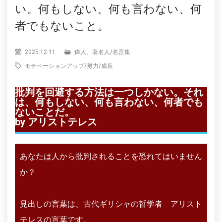
い。何もしない、何も言わない、何
者でもないこと。
2025.12.11
偉人、著名人
/
名言集
モチベーションアップ
/
努力
/
成長
批判を回避する方法は一つしかない。それ
は、何もしない、何も言わない、何者でも
ないことだ
。
by アリストテレス
あなたは人から批判されることを恐れてはいません
か？
見出しの言葉は、古代ギリシャの哲学者 アリスト
テレスの言葉です。