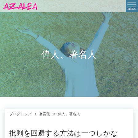
偉人、著名人
ブログトップ
名言集
偉人、著名人
批判を回避する方法は一つしかな