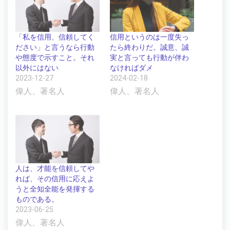
「私を信用、信頼してく
信用というのは一度失っ
ださい」と言うなら行動
たら終わりだ。誠意、誠
や態度で示すこと。それ
実と言っても行動が伴わ
以外にはない
なければダメ
2023-12-27
2024-02-18
偉人、著名人
偉人、著名人
人は、才能を信頼してや
れば、その信用に応えよ
うと全知全能を発揮する
ものである。
2023-06-25
偉人、著名人