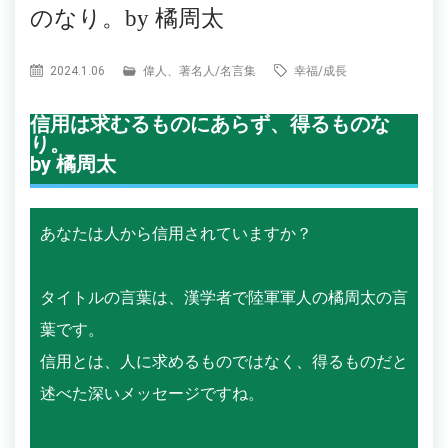
のなり。by 橘周太
2024.1.06
偉人、著名人
/
名言集
幸福
/
成長
信用は求むるものにあらず、得るものな
り。
by 橘周太
あなたは人から信用されていますか？
タイトルの言葉は、漢学者で陸軍軍人の橘周太の言
葉です。
信用とは、人に求めるものではなく、得るものだと
述べた深いメッセージですね。