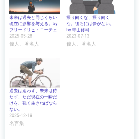
未来は過去と同じくらい
振り向くな、振り向く
現在に影響を与える。by
な。後ろには夢がない。
フリードリヒ・ニーチェ
by 寺山修司
2025-05-28
2023-07-13
偉人、著名人
偉人、著名人
過去は追わず、未来は待
たず、ただ現在の一瞬だ
けを、強く生きねばなら
ない。
2025-12-18
名言集