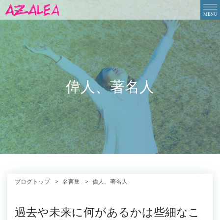
偉人、著名人
ブログトップ
名言集
偉人、著名人
過去や未来に何があるかは些細なこ