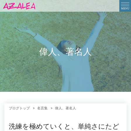
偉人、著名人
ブログトップ
名言集
偉人、著名人
洗練を極めていくと、単純さにたど