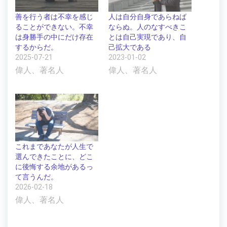
善を行う者は不幸を感じ
人は自分自身であらねば
ることができない。不幸
ならぬ。人のなすべきこ
は身勝手の中にだけ存在
とは自己実現であり、自
するからだ。
己拡大である
2025-07-21
2023-01-02
偉人、著名人
偉人、著名人
これまであなたが人生で
選んできたことに、どこ
に後悔する余地があるっ
て言うんだ。
2026-02-18
偉人、著名人