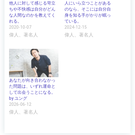
人にいら立つことがある
他人に対して感じる苛立
のなら、そこには自分自
ちや不快感は自分がどん
身を知る手がかりが眠っ
な人間なのかを教えてく
ている。
れる。
2024-12-15
2020-10-07
偉人、著名人
偉人、著名人
あなたが向き合わなかっ
た問題は、いずれ運命と
して出会うことになる。
by ユング
2026-06-12
偉人、著名人