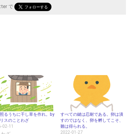
tter で
すべての鍵は忍耐である。卵は潰
照るうちに干し草を作れ。by
すのではなく、卵を孵してこそ、
リスのことわざ
雛は得られる。
6-02-11
2022-01-27
とわざ