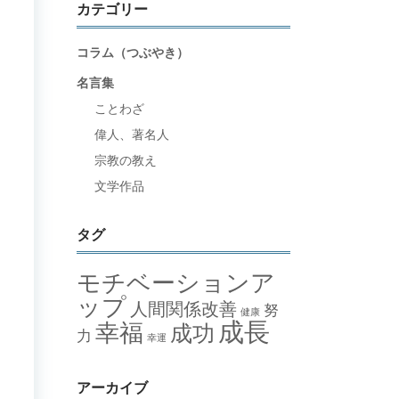
カテゴリー
コラム（つぶやき）
名言集
ことわざ
偉人、著名人
宗教の教え
文学作品
タグ
モチベーションア
ップ
人間関係改善
努
健康
成長
幸福
成功
力
幸運
アーカイブ